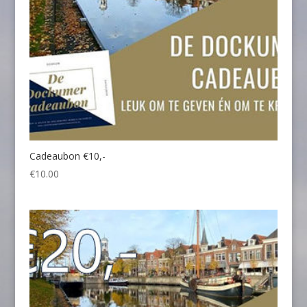
Cadeaubon €10,-
€
10.00